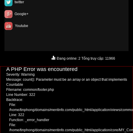
twitter
Google+
Youtube
Đang online: 2 Tổng truy cập: 11966
A PHP Error was encountered
Severity: Warning
Message: count(): Parameter must be an array or an object that implements
Countable
Filename: common/footer.php
Line Number: 322
Backtrace:
File:
/home/tinphong/domains/mentinfo.com/public_html/application/views/commo
Line: 322
Function: _error_handler
File:
/home/tinphong/domains/mentinfo.com/public_html/application/core/MY_Cont