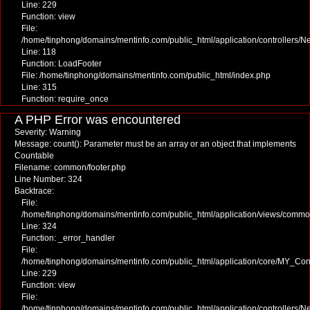
Line: 229
Function: view
File:
/home/tinphong/domains/mentinfo.com/public_html/application/controllers/
Line: 118
Function: LoadFooter
File: /home/tinphong/domains/mentinfo.com/public_html/index.php
Line: 315
Function: require_once
A PHP Error was encountered
Severity: Warning
Message: count(): Parameter must be an array or an object that implements
Countable
Filename: common/footer.php
Line Number: 324
Backtrace:
File:
/home/tinphong/domains/mentinfo.com/public_html/application/views/commo
Line: 324
Function: _error_handler
File:
/home/tinphong/domains/mentinfo.com/public_html/application/core/MY_Cont
Line: 229
Function: view
File:
/home/tinphong/domains/mentinfo.com/public_html/application/controllers/