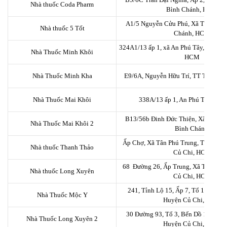
Nhà thuốc Coda Pharm
Bình Chánh, HCM
A1/5 Nguyễn Cửu Phú, Xã Tân Kiên
Nhà thuốc 5 Tốt
Chánh, HCM
324A1/13 ấp 1, xã An Phú Tây, huyện 
Nhà Thuốc Minh Khôi
HCM
Nhà Thuốc Minh Kha
E9/6A, Nguyễn Hữu Trí, TT Tân Túc
Nhà Thuốc Mai Khôi
338A/13 ấp 1, An Phú Tây, Bìn
B13/56b Đinh Đức Thiện, Xã Bình 
Nhà Thuốc Mai Khôi 2
Bình Chánh.
Ấp Chợ, Xã Tân Phú Trung, Thị trấn 
Nhà thuốc Thanh Thảo
Củ Chi, HCM
68 Đường 26, Ấp Trung, Xã Tân Thô
Nhà thuốc Long Xuyên
Củ Chi, HCM
241, Tỉnh Lộ 15, Ấp 7, Tổ 1, Xã Tâ
Nhà Thuốc Mộc Y
Huyện Củ Chi, HCM
30 Đường 93, Tổ 3, Bến Dồ 1, Xã Tâ
Nhà Thuốc Long Xuyên 2
Huyện Củ Chi, HCM