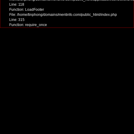
Line: 118
Function: LoadFooter
File: /home/tinphong/domains/mentinfo.com/public_html/index.php
Line: 315
Function: require_once