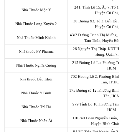
241, Tỉnh Lộ 15, Ấp 7, Tổ 1, Xã Tâ
Nhà Thuốc Mộc Y
Huyện Củ Chi, HCM
30 Đường 93, Tổ 3, Bến Dồ 1, Xã Tâ
Nhà Thuốc Long Xuyên 2
Huyện Củ Chi, HCM
43/2 Đường Trịnh Thị Miếng, Ấp Tam 
Nhà Thuốc Minh Khánh
Tam Thôn, Huyện Hóc Môn
26 Nguyễn Thị Thập. KDT Him Lam.
Nhà thuốc FV Pharma
Hưng, Quận 7, HCM
215 Đường Lò Lu, Phường Trường Th
Nhà Thuốc Nghĩa Cường
HCM
702 Hương Lộ 2, Phường Bình Trị Đô
Nhà thuốc Bảo Khôi
Tân, TP.HCM
175 Đường số 12, Phường Bình Hưng 
Nhà Thuốc Y Bình
Tân, HCM
979 Tỉnh Lộ 10, Phường Tân Tạo, Qu
Nhà Thuốc Trí Tài
HCM
D10/40 Đoàn Nguyễn Tuấn, Ấp 4, X
Nhà Thuốc Nhân Ái
Huyện Bình Chánh, HC
B5/6C Trần Đại Nghĩa, Ấp 2, Xã Tân