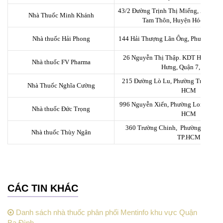
43/2 Đường Trịnh Thị Miếng, Ấp Tam 
Nhà Thuốc Minh Khánh
Tam Thôn, Huyện Hóc Môn
Nhà thuốc Hải Phong
144 Hải Thượng Lãn Ông, Phường 10
26 Nguyễn Thị Thập. KDT Him Lam.
Nhà thuốc FV Pharma
Hưng, Quận 7, HCM
215 Đường Lò Lu, Phường Trường Th
Nhà Thuốc Nghĩa Cường
HCM
996 Nguyễn Xiển, Phường Long Thạn
Nhà thuốc Đức Trọng
HCM
360 Trường Chinh, Phường 13, Quậ
Nhà thuốc Thùy Ngân
TP.HCM
CÁC TIN KHÁC
Danh sách nhà thuốc phân phối Mentinfo khu vực Quận
Ba Đình