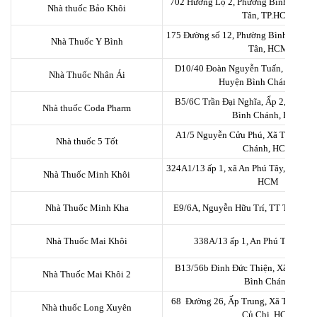
702 Hương Lộ 2, Phường Bình Trị Đô
Nhà thuốc Bảo Khôi
Tân, TP.HCM
175 Đường số 12, Phường Bình Hưng 
Nhà Thuốc Y Bình
Tân, HCM
D10/40 Đoàn Nguyễn Tuấn, Ấp 4, X
Nhà Thuốc Nhân Ái
Huyện Bình Chánh, HC
B5/6C Trần Đại Nghĩa, Ấp 2, Xã Tân
Nhà thuốc Coda Pharm
Bình Chánh, HCM
A1/5 Nguyễn Cửu Phú, Xã Tân Kiên
Nhà thuốc 5 Tốt
Chánh, HCM
324A1/13 ấp 1, xã An Phú Tây, huyện 
Nhà Thuốc Minh Khôi
HCM
Nhà Thuốc Minh Kha
E9/6A, Nguyễn Hữu Trí, TT Tân Túc
Nhà Thuốc Mai Khôi
338A/13 ấp 1, An Phú Tây, Bìn
B13/56b Đinh Đức Thiện, Xã Bình 
Nhà Thuốc Mai Khôi 2
Bình Chánh.
68 Đường 26, Ấp Trung, Xã Tân Thô
Nhà thuốc Long Xuyên
Củ Chi, HCM