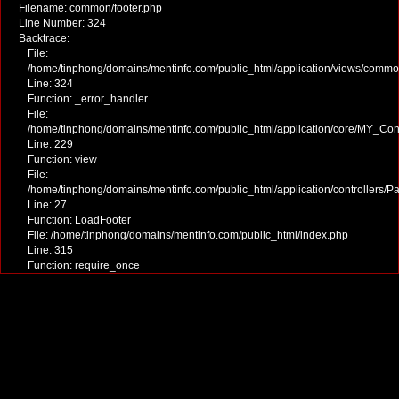
Filename: common/footer.php
Line Number: 324
Backtrace:
File:
/home/tinphong/domains/mentinfo.com/public_html/application/views/commo
Line: 324
Function: _error_handler
File:
/home/tinphong/domains/mentinfo.com/public_html/application/core/MY_Cont
Line: 229
Function: view
File:
/home/tinphong/domains/mentinfo.com/public_html/application/controllers/P
Line: 27
Function: LoadFooter
File: /home/tinphong/domains/mentinfo.com/public_html/index.php
Line: 315
Function: require_once