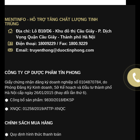
MENTINFO - HỖ TRỢ TĂNG CHẤT LƯỢNG TINH
TRÙNG
Địa chỉ:
Lô B10/D6 - Khu đô thị Cầu Giấy - P. Dịch
Vọng Quận Cầu Giấy - Thành phố Hà Nội
Điện thoại:
18009229 / Fax: 1800.9229
Email:
truyenthong@duoctinphong.com
CÔNG TY CP DƯỢC PHẨM TÍN PHONG
Giấy chứng nhận đăng ký doanh nghiệp số 0104870784, do
Phòng Đăng Ký Kinh doanh, Sở Kế hoạch và Đầu tư thành phố
Hà Nội cấp ngày 26/01/2015 (thay đổi lần thứ 6).
Công bố sản phẩm: 9830/2018/ĐKSP
XNQC: 01258/2019/ATTP-XNQC
CHÍNH SÁCH MUA HÀNG
Quy định hình thức thanh toán