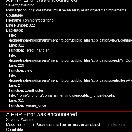
A PHP Error was encountered
Severity: Warning
Message: count(): Parameter must be an array or an object that implements
Countable
Filename: common/footer.php
Line Number: 322
Backtrace:
File:
/home/tinphong/domains/mentinfo.com/public_html/application/views/commo
Line: 322
Function: _error_handler
File:
/home/tinphong/domains/mentinfo.com/public_html/application/core/MY_Cont
Line: 229
Function: view
File:
/home/tinphong/domains/mentinfo.com/public_html/application/controllers/P
Line: 27
Function: LoadFooter
File: /home/tinphong/domains/mentinfo.com/public_html/index.php
Line: 315
Function: require_once
A PHP Error was encountered
Severity: Warning
Message: count(): Parameter must be an array or an object that implements
Countable